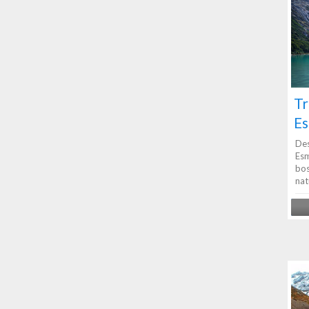
Tr
Es
Des
Esm
bos
nat