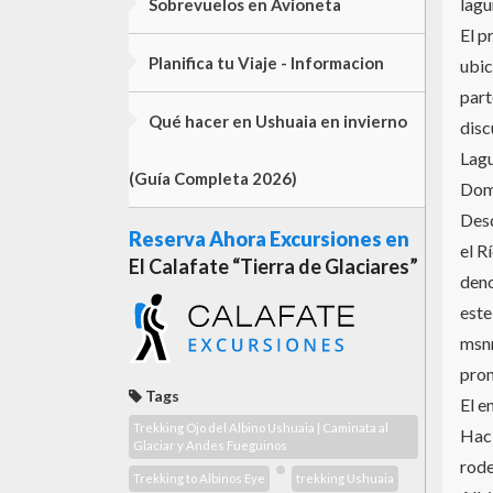
lagu
Sobrevuelos en Avioneta
El p
Planifica tu Viaje - Informacion
ubic
part
Qué hacer en Ushuaia en invierno
disc
Lagu
(Guía Completa 2026)
Domo
Desd
Reserva Ahora Excursiones en
el R
El Calafate “Tierra de Glaciares”
deno
este
msnm
pro
Tags
El e
Trekking Ojo del Albino Ushuaia | Caminata al
Haci
Glaciar y Andes Fueguinos
rode
Trekking to Albinos Eye
trekking Ushuaia