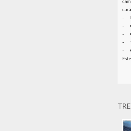
cami
cará
- B
- G
- C
- 1
- Ca
Este
TRE