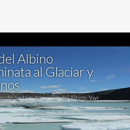
del Albino
inata al Glaciar y
inos
ente hasta el glaciar Ojo del Albino. Viví
aisajes únicos de Ushuaia.