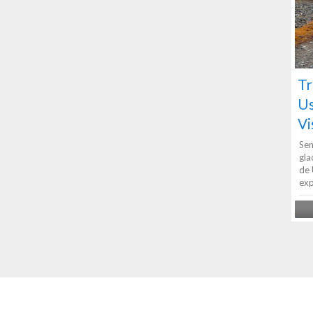
Tr
Us
Vi
Sen
gla
de 
exp