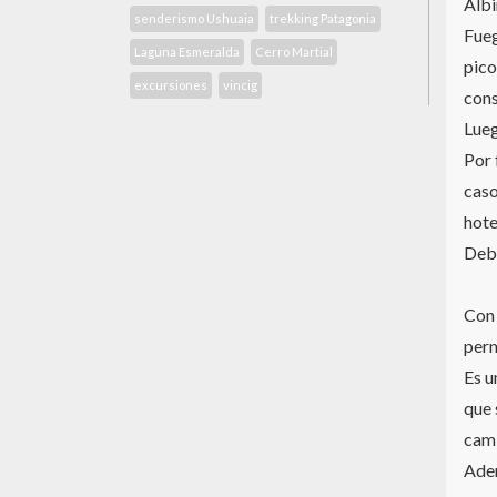
Albi
senderismo Ushuaia
trekking Patagonia
Fueg
Laguna Esmeralda
Cerro Martial
pico
excursiones
vincig
cons
Lueg
Por 
caso
hote
Debe
Con 
perm
Es u
que 
cami
Adem