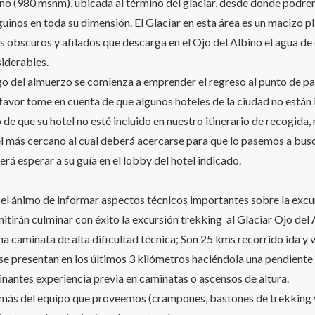
no (980 msnm), ubicada al término del glaciar, desde donde podre
uinos en toda su dimensión. El Glaciar en esta área es un macizo p
s obscuros y afilados que descarga en el Ojo del Albino el agua d
iderables.
o del almuerzo se comienza a emprender el regreso al punto de par
favor tome en cuenta de que algunos hoteles de la ciudad no están i
 de que su hotel no esté incluido en nuestro itinerario de recogida
l más cercano al cual deberá acercarse para que lo pasemos a busc
rá esperar a su guía en el lobby del hotel indicado.
el ánimo de informar aspectos técnicos importantes sobre la excur
itirán culminar con éxito la excursión trekking al Glaciar Ojo del 
na caminata de alta dificultad técnica; Son 25 kms recorrido ida y
se presentan en los últimos 3 kilómetros haciéndola una pendiente
nantes experiencia previa en caminatas o ascensos de altura.
ás del equipo que proveemos (crampones, bastones de trekking y