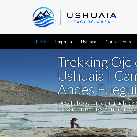
Inicio
Empresa
Ushuaia
Contactenos
Trekking Ojo 
Ushuaia | Cam
Andes Fuegu
Desafiate con una caminata exig
la aventura entre montañas y p