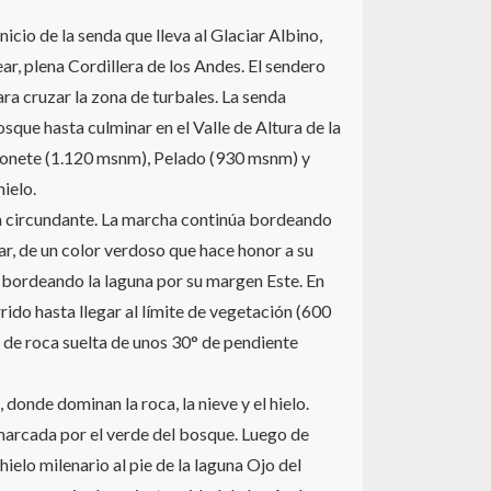
nicio de la senda que lleva al Glaciar Albino,
ar, plena Cordillera de los Andes. El sendero
a cruzar la zona de turbales. La senda
sque hasta culminar en el Valle de Altura de la
Bonete (1.120 msnm), Pelado (930 msnm) y
ielo.
a circundante. La marcha continúa bordeando
ar, de un color verdoso que hace honor a su
bordeando la laguna por su margen Este. En
ido hasta llegar al límite de vegetación (600
o de roca suelta de unos 30° de pendiente
donde dominan la roca, la nieve y el hielo.
marcada por el verde del bosque. Luego de
ielo milenario al pie de la laguna Ojo del