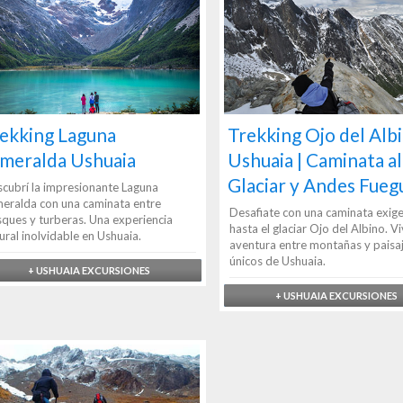
ekking Laguna
Trekking Ojo del Alb
meralda Ushuaia
Ushuaia | Caminata al
Glaciar y Andes Fueg
cubrí la impresionante Laguna
eralda con una caminata entre
Desafiate con una caminata exig
ques y turberas. Una experiencia
hasta el glaciar Ojo del Albino. Viv
ural inolvidable en Ushuaia.
aventura entre montañas y paisa
únicos de Ushuaia.
+ USHUAIA EXCURSIONES
+ USHUAIA EXCURSIONES