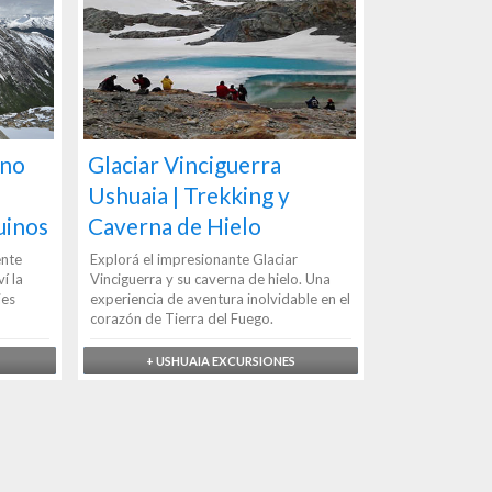
ino
Glaciar Vinciguerra
Ushuaia | Trekking y
uinos
Caverna de Hielo
ente
Explorá el impresionante Glaciar
í la
Vinciguerra y su caverna de hielo. Una
jes
experiencia de aventura inolvidable en el
corazón de Tierra del Fuego.
+ USHUAIA EXCURSIONES