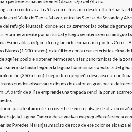
na, que tiene su naciente en el Glaciar Ojo del Albino.
rograma comienza a las 9 hs con el traslado desde el hotel hasta el i
ada en el Valle de Tierra Mayor, entre las Sierras de Sorondo y Alve
e del refugio Nunatak, donde nos calzaremos las botas de goma par
urre primeramente por un turbal y luego se interna en un antiguo bo
na Esmeralda, antiguo circo glaciario enmarcado por los Cerros 
 Blanco (1.200 msnm), este último con su característica cima de h
e aquí es posible obtener hermosas vistas panorámicas de la zon
ío Esmeralda hasta llegar a la laguna homónima, colectora del glaci
minación (350 msnm). Luego de un pequeño descanso se continúa 
 tramo pueden observarse diques de castor en gran parte del recorr
). A partir de allí se emprende una trepada sencilla por un acarre
medio.
ntorno pasa lentamente a convertirse en un paisaje de alta montaña, 
a abajo la Laguna Esmeralda se vuelve una pequeña referencia en
ar las Paredes Naranjas, macizo de roca de ese color se alcanza el h