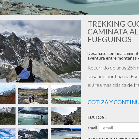
TREKKING OJO
CAMINATA AL
FUEGUINOS
Desafiate con una caminata 
aventura entre montañas y
Recorrido de unos 25km p
pasando por Laguna Esmer
el área mas clásica de tr
COTIZÁ Y CONTIN
DATOS:
email